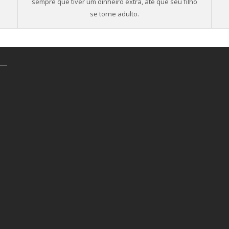
sempre que tiver um dinheiro extra, até que seu filho
se torne adulto.