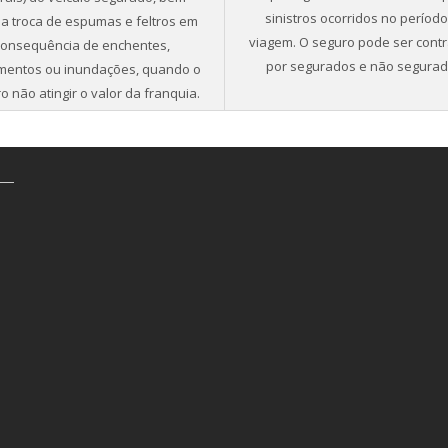
sinistros ocorridos no períod
a troca de espumas e feltros em
viagem. O seguro pode ser cont
consequência de enchentes,
por segurados e não segurad
mentos ou inundações, quando o
ro não atingir o valor da franquia.