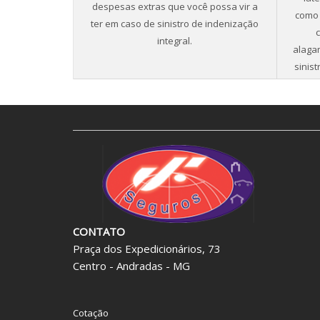
despesas extras que você possa vir a
como 
ter em caso de sinistro de indenização
integral.
alaga
sinist
CONTATO
Praça dos Expedicionários, 73
Centro - Andradas - MG
Cotação