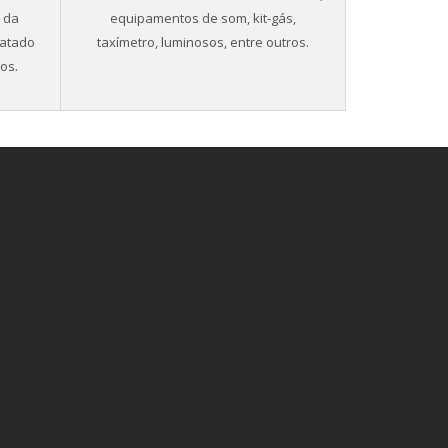
o da
equipamentos de som, kit-gás,
ratado
taxímetro, luminosos, entre outros.
os.