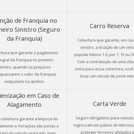
enção de Franquia no
Carro Reserva
meiro Sinistro (Seguro
da Franquia)
Cobertura que garante, em ca
sinistro, a locação de um veíc
rtura que garante o pagamento
popular básico 1.0, por 7, 15 ou 3
tegral da franquia no primeiro
Com a contratação de uma clá
inistro, quando os prejuízos
extra para essa cobertura, voc
rapassarem o valor da franquia
locar um veículo de porte méd
estipulada na apólice.
ienização em Caso de
Carta Verde
Alagamento
Seguro obrigatório para veículo
 cobertura garante a limpeza do
ingressam em países do Mercosul
amento e forrações (de portas e
proteger terceiros afetados 
erais) do veículo segurado, bem