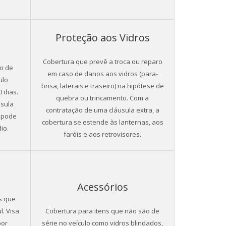
Proteção aos Vidros
Cobertura que prevê a troca ou reparo
so de
em caso de danos aos vidros (para-
ulo
brisa, laterais e traseiro) na hipótese de
0 dias.
quebra ou trincamento. Com a
usula
contratação de uma cláusula extra, a
ê pode
cobertura se estende às lanternas, aos
io.
faróis e aos retrovisores.
Acessórios
s que
. Visa
Cobertura para itens que não são de
por
série no veículo como vidros blindados,