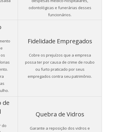
ausada
despesas médico-hospitalares,
odontológicas e funerárias desses
funcionários.
o
Fidelidade Empregados
mento
de
 os
Cobre os prejuízos que a empresa
orias
possa ter por causa de crime de roubo
ento.
ou furto praticado por seus
ra
empregados contra seu patrimônio.
 as
ulho.
 de
l
Quebra de Vidros
r do
Garante a reposição dos vidros e