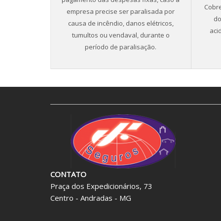
Cobre
empresa precise ser paralisada por
do
causa de incêndio, danos elétricos,
aci
tumultos ou vendaval, durante o
período de paralisação.
CONTATO
Praça dos Expedicionários, 73
Centro - Andradas - MG