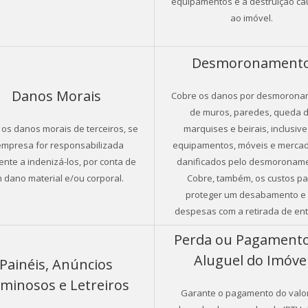
equipamentos e a destruição c
ao imóvel.
Desmoronament
Danos Morais
Cobre os danos por desmorona
de muros, paredes, queda 
os danos morais de terceiros, se
marquises e beirais, inclusive
empresa for responsabilizada
equipamentos, móveis e mercad
mente a indenizá-los, por conta de
danificados pelo desmoronam
 dano material e/ou corporal.
Cobre, também, os custos pa
proteger um desabamento e
despesas com a retirada de ent
Perda ou Pagamento
Aluguel do Imóve
Painéis, Anúncios
minosos e Letreiros
Garante o pagamento do valo