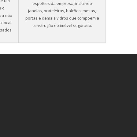
 de um
espelhos da empresa, incluindo
e o
janelas, prateleiras, balcões, mesas,
esa não
portas e demais vidros que compõem a
o local
construção do imóvel segurado.
usados