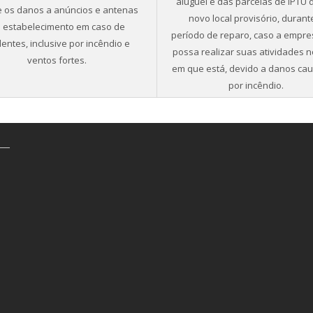
aluguel e das parcelas de IPTU
 os danos a anúncios e antenas
novo local provisório, durant
 estabelecimento em caso de
período de reparo, caso a empr
dentes, inclusive por incêndio e
possa realizar suas atividades n
ventos fortes.
em que está, devido a danos ca
por incêndio.